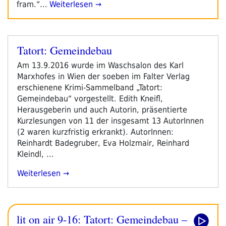
fram.“…
Weiterlesen →
Tatort: Gemeindebau
Veröffentlicht
am
Am 13.9.2016 wurde im Waschsalon des Karl
Marxhofes in Wien der soeben im Falter Verlag
erschienene Krimi-Sammelband „Tatort:
Gemeindebau“ vorgestellt. Edith Kneifl,
Herausgeberin und auch Autorin, präsentierte
Kurzlesungen von 11 der insgesamt 13 AutorInnen
(2 waren kurzfristig erkrankt). AutorInnen:
Reinhardt Badegruber, Eva Holzmair, Reinhard
Kleindl, …
„Tatort:
Weiterlesen
Gemeindebau“
lit on air 9-16: Tatort: Gemeindebau –