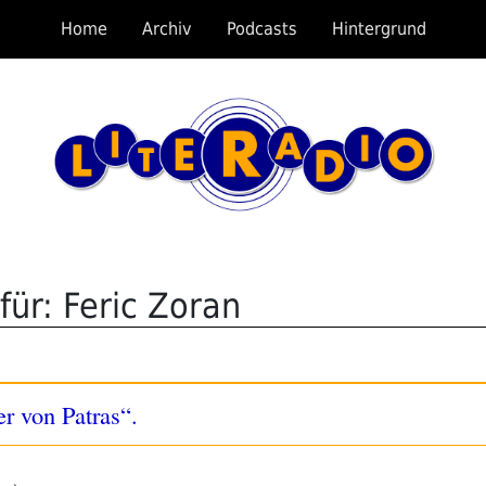
Home
Archiv
Podcasts
Hintergrund
für: Feric Zoran
r von Patras“.