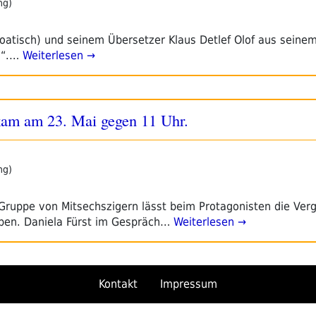
ng)
oatisch) und seinem Übersetzer Klaus Detlef Olof aus seine
s“.…
Weiterlesen →
 kam am 23. Mai gegen 11 Uhr.
ng)
r Gruppe von Mitsechszigern lässt beim Protagonisten die Ver
eben. Daniela Fürst im Gespräch…
Weiterlesen →
Kontakt
Impressum