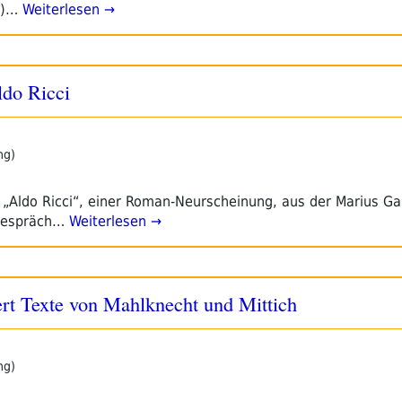
a)…
Weiterlesen →
ldo Ricci
ng)
 „Aldo Ricci“, einer Roman-Neurscheinung, aus der Marius Gab
 Gespräch…
Weiterlesen →
ert Texte von Mahlknecht und Mittich
ng)