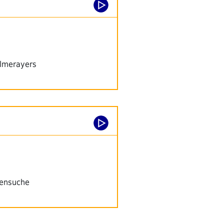
llmerayers
rensuche