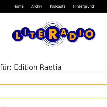
Home
Archiv
Podcasts
Hintergrund
ür: Edition Raetia