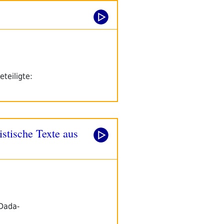
teiligte:
stische Texte aus
 Dada-