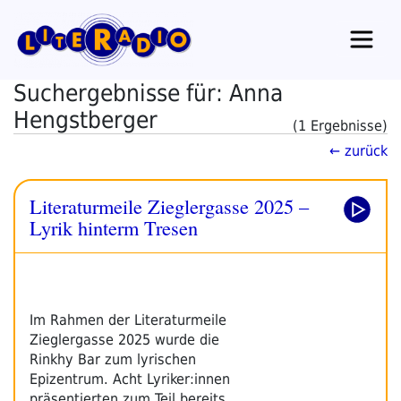
Zum
Inhalt
springen
Suchergebnisse für: Anna
Hengstberger
(1 Ergebnisse)
← zurück
Literaturmeile Zieglergasse 2025 –
Lyrik hinterm Tresen
Im Rahmen der Literaturmeile
Zieglergasse 2025 wurde die
Rinkhy Bar zum lyrischen
Epizentrum. Acht Lyriker:innen
präsentierten zum Teil bereits