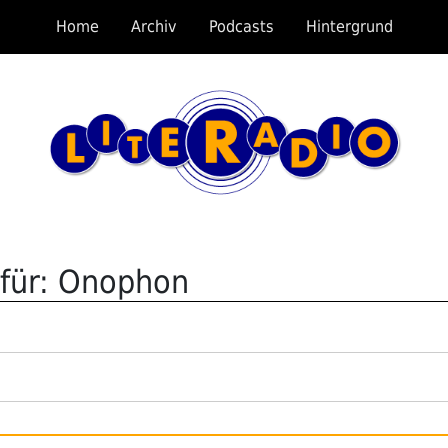
Home
Archiv
Podcasts
Hintergrund
 für: Onophon