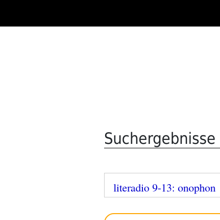
Zum
Inhalt
springen
Suchergebnisse
literadio 9-13: onophon
Veröffentlicht
am