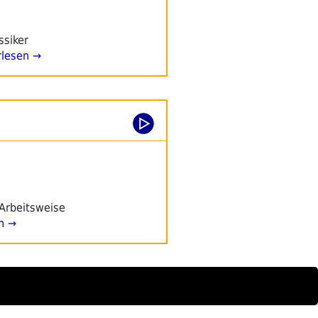
ssiker
lesen →
 Arbeitsweise
n →