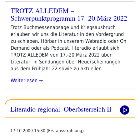
TROTZ ALLEDEM –
Veröffentlicht
Schwerpunktprogramm 17.-20.März 2022
am
Trotz Buchmessenabsage und Kriegsausbruch
erlauben wir uns die Literatur in den Vordergrund
zu schieben. Hörbar in unserem Webradio oder On
Demand oder als Podcast. literadio erlaubt sich
TROTZ ALLEDEM von 17.-20.März 2022 über
Literatur in Sendungen über Neuerscheinungen
aus dem Frühjahr 22 sowie zu aktuellen …
„TROTZ
Weiterlesen
ALLEDEM
–
Schwerpunktprogramm
Literadio regional: Oberösterreich II
17.-20.März
2022“
17.10.2009 15:30 (Erstausstrahlung)