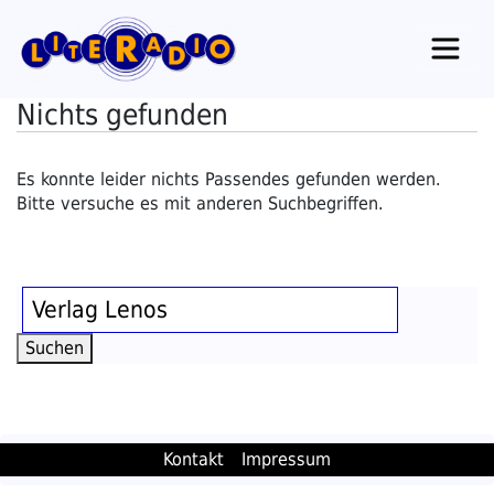
Zum
Inhalt
springen
Nichts gefunden
Es konnte leider nichts Passendes gefunden werden.
Bitte versuche es mit anderen Suchbegriffen.
Suchen
nach:
Suchen
Suchen
Kontakt
Impressum