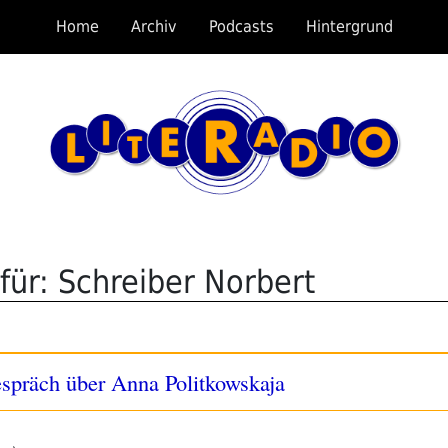
Home
Archiv
Podcasts
Hintergrund
für: Schreiber Norbert
espräch über Anna Politkowskaja