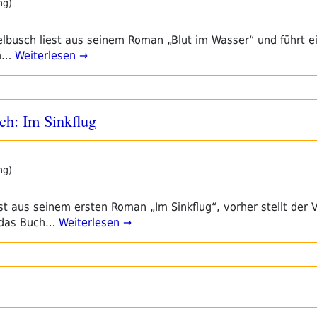
ng)
lbusch liest aus seinem Roman „Blut im Wasser“ und führt e
m…
Weiterlesen →
h: Im Sinkflug
ng)
t aus seinem ersten Roman „Im Sinkflug“, vorher stellt der 
 das Buch…
Weiterlesen →