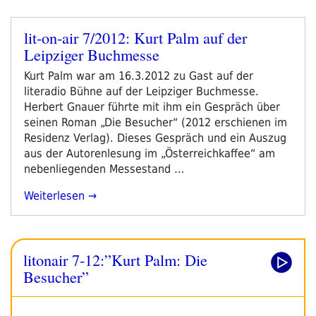
lit-on-air 7/2012: Kurt Palm auf der
Veröffentlicht
Leipziger Buchmesse
am
Kurt Palm war am 16.3.2012 zu Gast auf der
literadio Bühne auf der Leipziger Buchmesse.
Herbert Gnauer führte mit ihm ein Gespräch über
seinen Roman „Die Besucher“ (2012 erschienen im
Residenz Verlag). Dieses Gespräch und ein Auszug
aus der Autorenlesung im „Österreichkaffee“ am
nebenliegenden Messestand …
„lit-
Weiterlesen
On-
Air
7/2012:
litonair 7-12:”Kurt Palm: Die
Kurt
Palm
Besucher”
Auf
Der