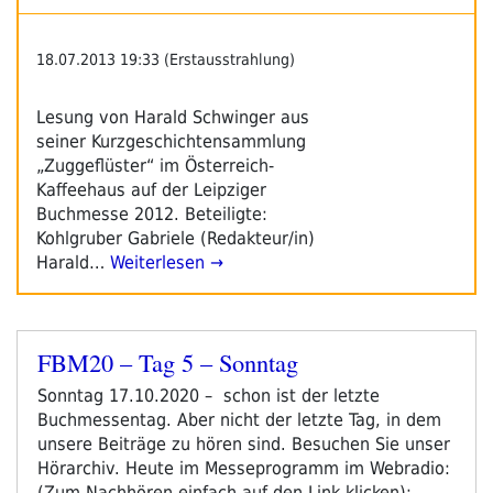
18.07.2013 19:33 (Erstausstrahlung)
Lesung von Harald Schwinger aus
seiner Kurzgeschichtensammlung
„Zuggeflüster“ im Österreich-
Kaffeehaus auf der Leipziger
Buchmesse 2012. Beteiligte:
Kohlgruber Gabriele (Redakteur/in)
Harald…
Weiterlesen →
FBM20 – Tag 5 – Sonntag
Veröffentlicht
am
Sonntag 17.10.2020 – schon ist der letzte
Buchmessentag. Aber nicht der letzte Tag, in dem
unsere Beiträge zu hören sind. Besuchen Sie unser
Hörarchiv. Heute im Messeprogramm im Webradio:
(Zum Nachhören einfach auf den Link klicken):