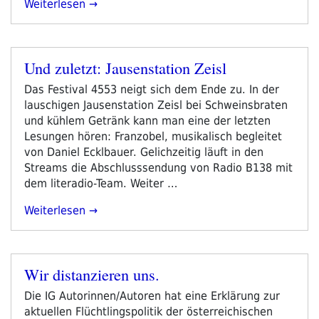
„FBM21-
Weiterlesen
Tag
1
–
Und zuletzt: Jausenstation Zeisl
Mittwoch“
Veröffentlicht
am
Das Festival 4553 neigt sich dem Ende zu. In der
lauschigen Jausenstation Zeisl bei Schweinsbraten
und kühlem Getränk kann man eine der letzten
Lesungen hören: Franzobel, musikalisch begleitet
von Daniel Ecklbauer. Gelichzeitig läuft in den
Streams die Abschlusssendung von Radio B138 mit
dem literadio-Team. Weiter …
„Und
Weiterlesen
Zuletzt:
Jausenstation
Zeisl“
Wir distanzieren uns.
Veröffentlicht
am
Die IG Autorinnen/Autoren hat eine Erklärung zur
aktuellen Flüchtlingspolitik der österreichischen