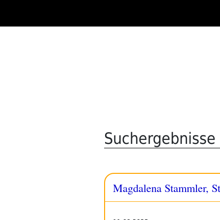
Zum
Inhalt
springen
Suchergebnisse f
Magdalena Stammler, Ste