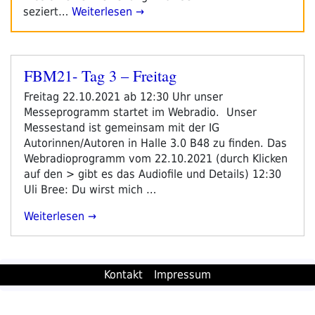
seziert…
Weiterlesen →
FBM21- Tag 3 – Freitag
Veröffentlicht
am
Freitag 22.10.2021 ab 12:30 Uhr unser
Messeprogramm startet im Webradio. Unser
Messestand ist gemeinsam mit der IG
Autorinnen/Autoren in Halle 3.0 B48 zu finden. Das
Webradioprogramm vom 22.10.2021 (durch Klicken
auf den > gibt es das Audiofile und Details) 12:30
Uli Bree: Du wirst mich …
„FBM21-
Weiterlesen
Tag
3
–
Kontakt
Impressum
Freitag“