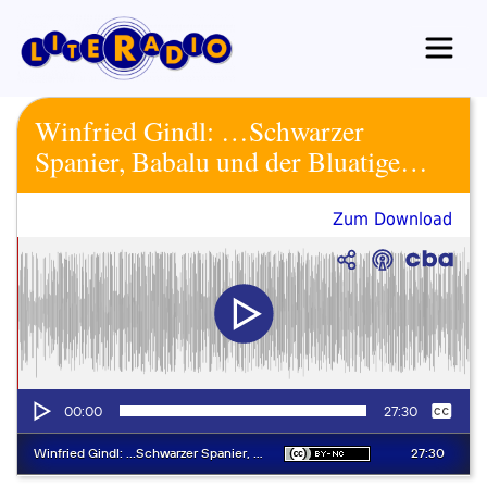
Zum
Inhalt
springen
Winfried Gindl: …Schwarzer
Spanier, Babalu und der Bluatige…
Zum Download