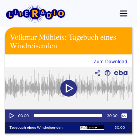
Zum
Inhalt
springen
Volkmar Mühleis: Tagebuch eines
Windreisenden
Zum Download