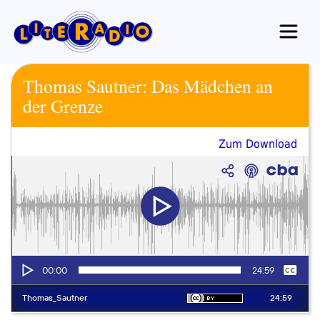
Zum
Inhalt
springen
Thomas Sautner: Das Mädchen an
der Grenze
Zum Download