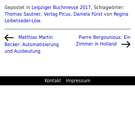
Gepostet in
Leipziger Buchmesse 2017
, Schlagwörter:
Thomas Sautner
,
Verlag Picus
,
Daniela Fürst
von
Regina
Leibetseder-Löw
.
Beitragsnavigation
Vorheriger
Nächster
Pierre Bergounioux: Ein
Matthias Martin
Beitrag
Beitrag
Zimmer in Holland
Becker: Automatisierung
und Ausbeutung
Kontakt
Impressum