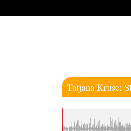
Zum
Inhalt
springen
Tatjana Kruse: St