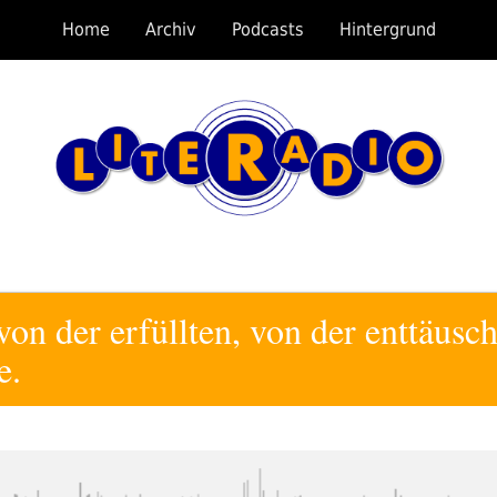
Home
Archiv
Podcasts
Hintergrund
on der erfüllten, von der enttäusch
e.