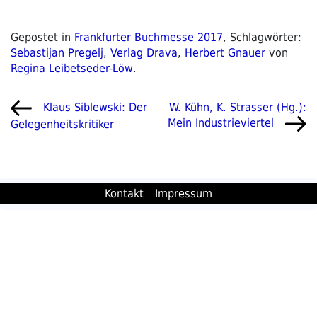
Gepostet in
Frankfurter Buchmesse 2017
, Schlagwörter:
Sebastijan Pregelj
,
Verlag Drava
,
Herbert Gnauer
von
Regina Leibetseder-Löw
.
Beitragsnavigation
Vorheriger
Nächster
W. Kühn, K. Strasser (Hg.):
Klaus Siblewski: Der
Beitrag
Beitrag
Mein Industrieviertel
Gelegenheitskritiker
Kontakt
Impressum