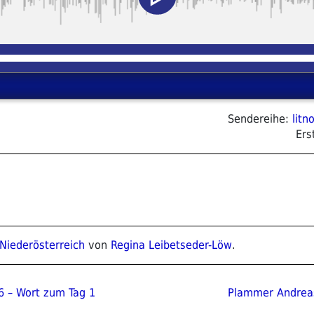
Sendereihe:
litn
Ers
 Niederösterreich
von
Regina Leibetseder-Löw
.
ion
Nächster
6 – Wort zum Tag 1
Plammer Andreas
Beitrag