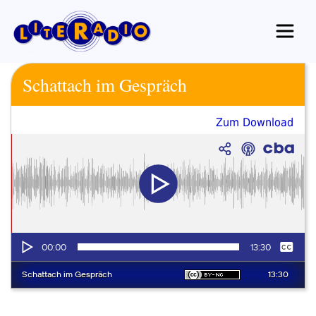
Zum
Inhalt
springen
Schattach im Gespräch
Zum Download