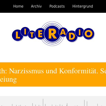
Home
Archiv
Podcasts
Hintergrund
h: Narzissmus und Konformität. Sel
reiung