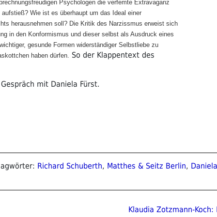
 abrechnungsfreudigen Psychologen die verfemte Extravaganz
aufstieß? Wie ist es überhaupt um das Ideal einer
ichts herausnehmen soll? Die Kritik des Narzissmus erweist sich
ung in den Konformismus und dieser selbst als Ausdruck eines
wichtiger, gesunde Formen widerständiger Selbstliebe zu
So der Klappentext des
askottchen haben dürfen.
 Gespräch mit Daniela Fürst.
lagwörter:
Richard Schuberth
,
Matthes & Seitz Berlin
,
Daniela
ion
Nächster
Klaudia Zotzmann-Koch: 
Beitrag