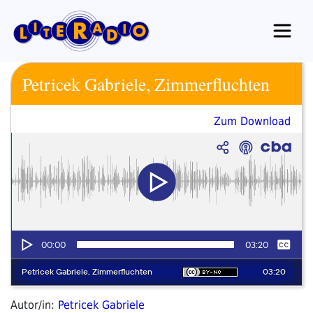
Zum
Inhalt
springen
Petricek Gabriele, Zimmerfluchten
Zum Download
Autor/in:
Petricek Gabriele