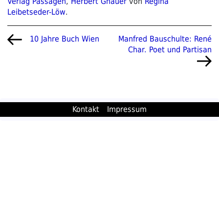
Verlag Passagen
,
Herbert Gnauer
von
Regina
Leibetseder-Löw
.
Beitragsnavigation
Vorheriger
Nächster
Manfred Bauschulte: René
10 Jahre Buch Wien
Beitrag
Beitrag
Char. Poet und Partisan
Kontakt
Impressum