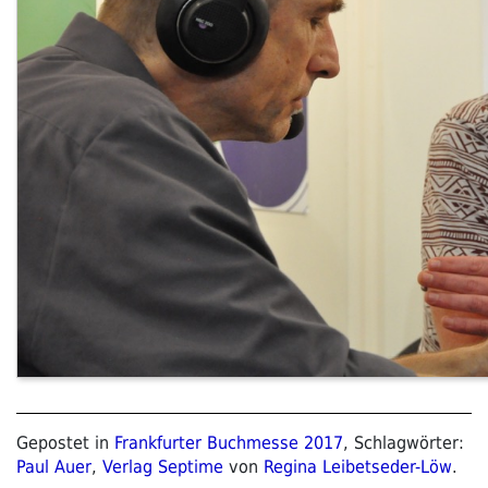
Gepostet in
Frankfurter Buchmesse 2017
, Schlagwörter:
Paul Auer
,
Verlag Septime
von
Regina Leibetseder-Löw
.