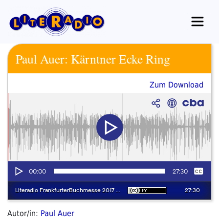
Zum
Inhalt
springen
Paul Auer: Kärntner Ecke Ring
Zum Download
Autor/in:
Paul Auer