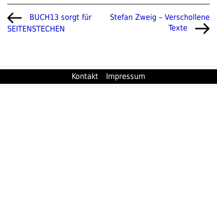
Beitragsnavigation
Vorheriger
Nächster
Stefan Zweig – Verschollene
BUCH13 sorgt für
Beitrag
Beitrag
Texte
SEITENSTECHEN
Kontakt
Impressum