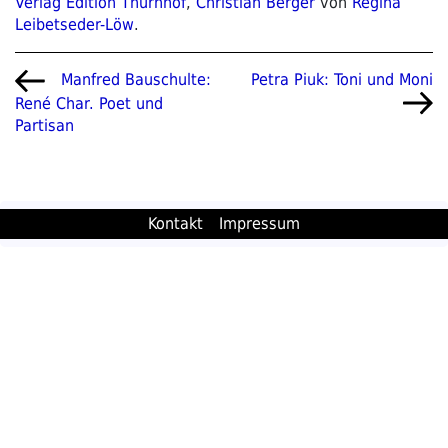
Verlag Edition Thurnhof
,
Christian Berger
von
Regina
Leibetseder-Löw
.
Beitragsnavigation
Vorheriger
Nächster
Petra Piuk: Toni und Moni
Manfred Bauschulte:
Beitrag
Beitrag
René Char. Poet und
Partisan
Kontakt
Impressum