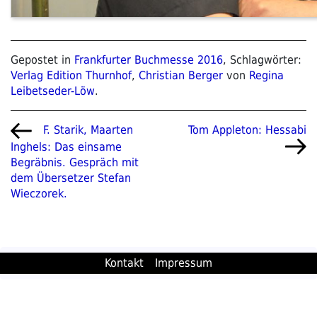
Gepostet in
Frankfurter Buchmesse 2016
, Schlagwörter:
Verlag Edition Thurnhof
,
Christian Berger
von
Regina
Leibetseder-Löw
.
Beitragsnavigation
Vorheriger
Nächster
Tom Appleton: Hessabi
F. Starik, Maarten
Beitrag
Beitrag
Inghels: Das einsame
Begräbnis. Gespräch mit
dem Übersetzer Stefan
Wieczorek.
Kontakt
Impressum