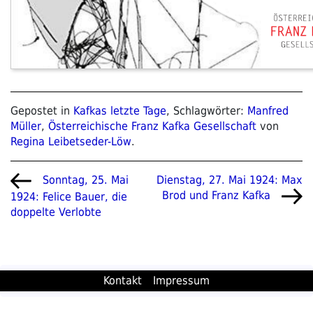
Gepostet in
Kafkas letzte Tage
, Schlagwörter:
Manfred
Müller
,
Österreichische Franz Kafka Gesellschaft
von
Regina Leibetseder-Löw
.
Beitragsnavigation
Vorheriger
Nächster
Dienstag, 27. Mai 1924: Max
Sonntag, 25. Mai
Beitrag
Beitrag
Brod und Franz Kafka
1924: Felice Bauer, die
doppelte Verlobte
Kontakt
Impressum