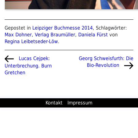
Gepostet in
Leipziger Buchmesse 2014
, Schlagwörter:
Max Dohner
,
Verlag Braumüller
,
Daniela Fürst
von
Regina Leibetseder-Löw
.
Beitragsnavigation
Vorheriger
Nächster
Georg Schweisfurth: Die
Lucas Cejpek:
Beitrag
Beitrag
Bio-Revolution
Unterbrechung. Burn
Gretchen
Kontakt
Impressum