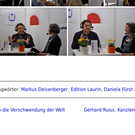
lagwörter:
Markus Deisenberger
,
Edition Laurin
,
Daniela Fürst
ion
Nächster
n die Verschwendung der Welt
Gerhard Ruiss: Kanzler
Beitrag