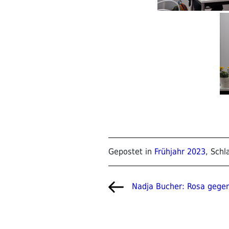
Gepostet in
Frühjahr 2023
, Sch
Beitragsnavigat
Vorheriger
Nadja Bucher: Rosa gege
Beitrag