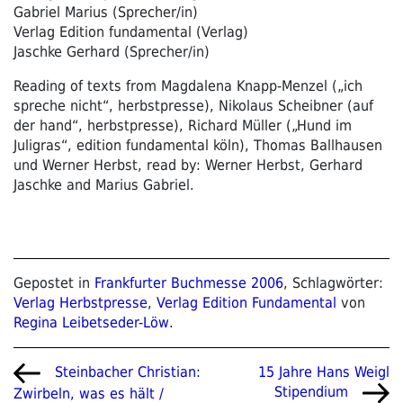
Gabriel Marius (Sprecher/in)
Verlag Edition fundamental (Verlag)
Jaschke Gerhard (Sprecher/in)
Reading of texts from Magdalena Knapp-Menzel („ich
spreche nicht“, herbstpresse), Nikolaus Scheibner (auf
der hand“, herbstpresse), Richard Müller („Hund im
Juligras“, edition fundamental köln), Thomas Ballhausen
und Werner Herbst, read by: Werner Herbst, Gerhard
Jaschke and Marius Gabriel.
Gepostet in
Frankfurter Buchmesse 2006
, Schlagwörter:
Verlag Herbstpresse
,
Verlag Edition Fundamental
von
Regina Leibetseder-Löw
.
Beitragsnavigation
Vorheriger
Nächster
15 Jahre Hans Weigl
Steinbacher Christian:
Beitrag
Beitrag
Stipendium
Zwirbeln, was es hält /