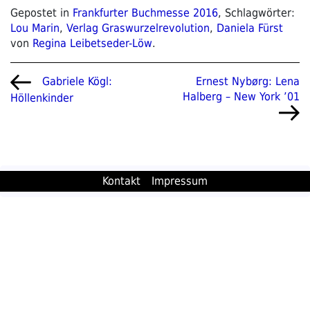
Gepostet in
Frankfurter Buchmesse 2016
, Schlagwörter:
Lou Marin
,
Verlag Graswurzelrevolution
,
Daniela Fürst
von
Regina Leibetseder-Löw
.
Beitragsnavigation
Vorheriger
Nächster
Ernest Nybørg: Lena
Gabriele Kögl:
Beitrag
Beitrag
Halberg – New York ’01
Höllenkinder
Kontakt
Impressum