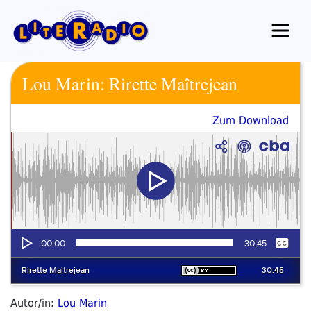
Zum
Inhalt
springen
Lou Marin: Rirette Maîtrejean
Zum Download
Autor/in:
Lou Marin