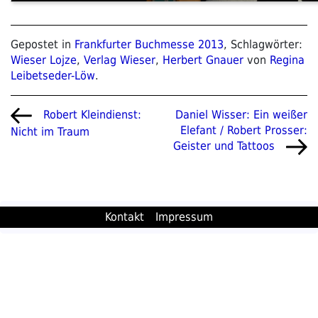
Gepostet in
Frankfurter Buchmesse 2013
, Schlagwörter:
Wieser Lojze
,
Verlag Wieser
,
Herbert Gnauer
von
Regina
Leibetseder-Löw
.
Beitragsnavigation
Vorheriger
Nächster
Daniel Wisser: Ein weißer
Robert Kleindienst:
Beitrag
Beitrag
Elefant / Robert Prosser:
Nicht im Traum
Geister und Tattoos
Kontakt
Impressum