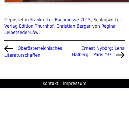
Gepostet in
Frankfurter Buchmesse 2015
, Schlagwörter:
Verlag Edition Thurnhof
,
Christian Berger
von
Regina
Leibetseder-Löw
.
Beitragsnavigation
Vorheriger
Nächster
Ernest Nybørg: Lena
Oberösterreichisches
Beitrag
Beitrag
Halberg – Paris ’97
Literaturschaffen
Kontakt
Impressum