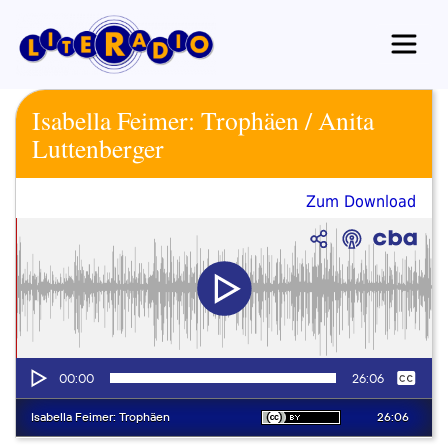
Zum
Inhalt
springen
Isabella Feimer: Trophäen / Anita
Luttenberger
Zum Download