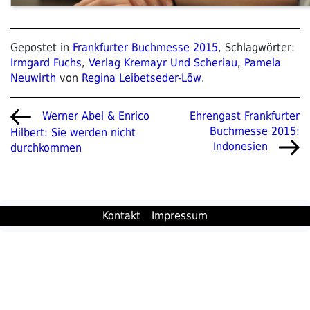
Gepostet in
Frankfurter Buchmesse 2015
, Schlagwörter:
Irmgard Fuchs
,
Verlag Kremayr Und Scheriau
,
Pamela
Neuwirth
von
Regina Leibetseder-Löw
.
Beitragsnavigation
Vorheriger
Nächster
Ehrengast Frankfurter
Werner Abel & Enrico
Beitrag
Beitrag
Buchmesse 2015:
Hilbert: Sie werden nicht
Indonesien
durchkommen
Kontakt
Impressum