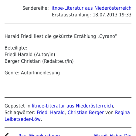
Sendereihe:
litnoe-Literatur aus Niederösterreich
Erstausstrahlung:
18.07.2013 19:33
Harald Friedl liest die gekürzte Erzählung „Cyrano“
Beteiligte:
Friedl Harald (Autor/in)
Berger Christian (Redakteur/in)
Genre: AutorInnenlesung
Gepostet in
litnoe-Literatur aus Niederösterreich
,
Schlagwörter:
Friedl Harald
,
Christian Berger
von
Regina
Leibetseder-Löw
.
Vorheriger
Nächster
Margit Hahn: Die
Paul Eisenkirchner: