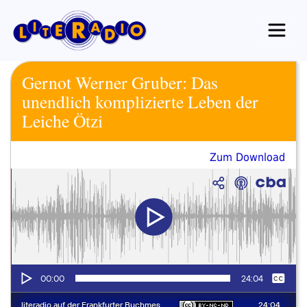
Zum
Inhalt
springen
Gernot Werner Gruber: Das
unendlich komplizierte Leben der
Leiche Ötzi
Zum Download