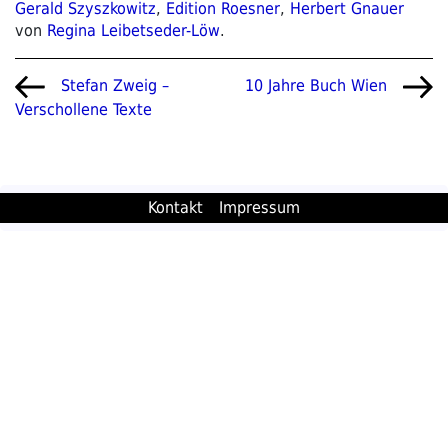
Gerald Szyszkowitz
,
Edition Roesner
,
Herbert Gnauer
von
Regina Leibetseder-Löw
.
Beitragsnavigation
Vorheriger
Nächster
Stefan Zweig –
10 Jahre Buch Wien
Beitrag
Beitrag
Verschollene Texte
Kontakt
Impressum