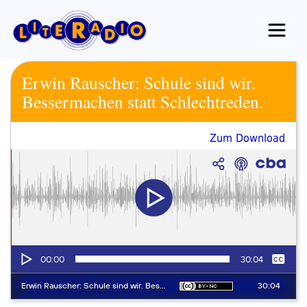
Zum
Inhalt
springen
Erwin Rauscher: Schule sind wir.
Bessermachen statt Schlechtreden.
Zum Download