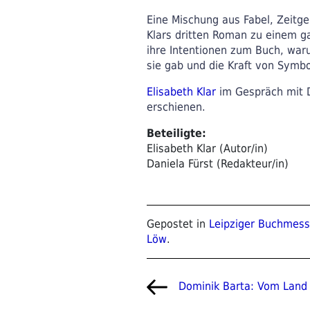
Eine Mischung aus Fabel, Zeitg
Klars dritten Roman zu einem g
ihre Intentionen zum Buch, waru
sie gab und die Kraft von Symbo
Elisabeth Klar
im Gespräch mit D
erschienen.
Beteiligte:
Elisabeth Klar (Autor/in)
Daniela Fürst (Redakteur/in)
Gepostet in
Leipziger Buchmes
Löw
.
Beitragsnavigat
Vorheriger
Dominik Barta: Vom Land
Beitrag