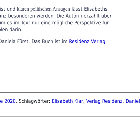
eist und
lässt Elisabeths
klaren politischen Ansagen
anz besonderen werden. Die Autorin erzählt über
m es im Text nur eine mögliche Perspektive für
len darin.
aniela Fürst. Das Buch ist im
Residenz
Verlag
se 2020
, Schlagwörter:
Elisabeth Klar
,
Verlag Residenz
,
Daniel
ion