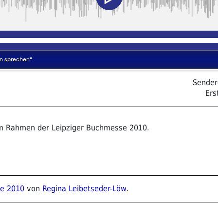
Sender
Ers
 im Rahmen der Leipziger Buchmesse 2010.
se 2010
von
Regina Leibetseder-Löw
.
ion