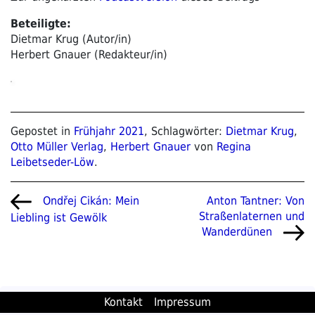
Beteiligte:
Dietmar Krug (Autor/in)
Herbert Gnauer (Redakteur/in)
Gepostet in
Frühjahr 2021
, Schlagwörter:
Dietmar Krug
,
Otto Müller Verlag
,
Herbert Gnauer
von
Regina
Leibetseder-Löw
.
Beitragsnavigation
Vorheriger
Nächster
Anton Tantner: Von
Ondřej Cikán: Mein
Beitrag
Beitrag
Straßenlaternen und
Liebling ist Gewölk
Wanderdünen
Kontakt
Impressum