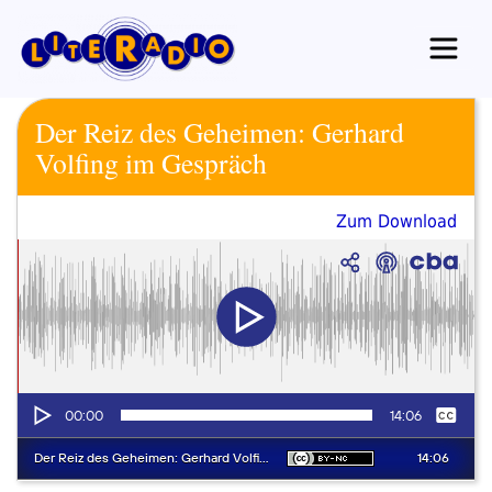
Zum
Inhalt
springen
Der Reiz des Geheimen: Gerhard
Volfing im Gespräch
Zum Download