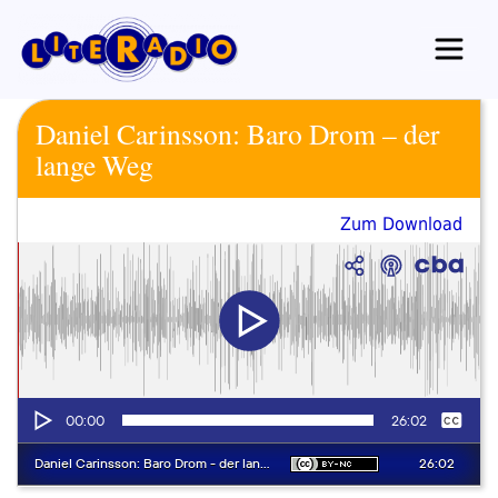
Zum
Inhalt
springen
Daniel Carinsson: Baro Drom – der
lange Weg
Zum Download