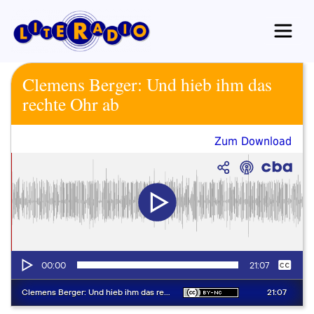
Zum
Inhalt
springen
Clemens Berger: Und hieb ihm das
rechte Ohr ab
Zum Download