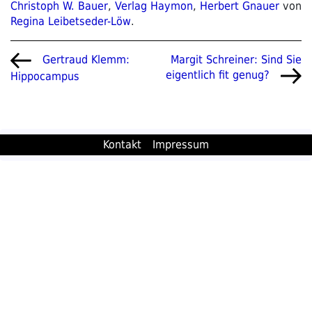
Christoph W. Bauer
,
Verlag Haymon
,
Herbert Gnauer
von
Regina Leibetseder-Löw
.
Beitragsnavigation
Vorheriger
Nächster
Margit Schreiner: Sind Sie
Gertraud Klemm:
Beitrag
Beitrag
eigentlich fit genug?
Hippocampus
Kontakt
Impressum