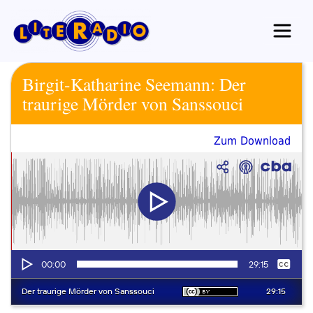
Zum
Inhalt
springen
Birgit-Katharine Seemann: Der
traurige Mörder von Sanssouci
Zum Download