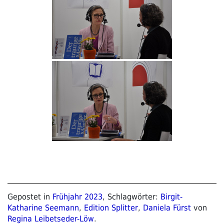
Gepostet in
Frühjahr 2023
, Schlagwörter:
Birgit-
Katharine Seemann
,
Edition Splitter
,
Daniela Fürst
von
Regina Leibetseder-Löw
.